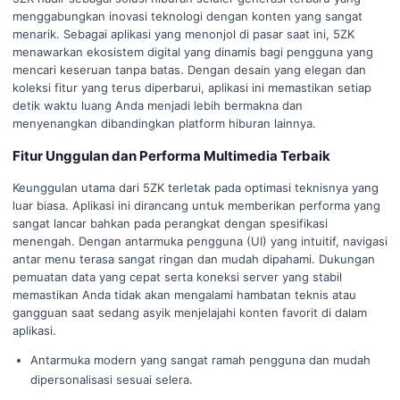
menggabungkan inovasi teknologi dengan konten yang sangat
menarik. Sebagai aplikasi yang menonjol di pasar saat ini, 5ZK
menawarkan ekosistem digital yang dinamis bagi pengguna yang
mencari keseruan tanpa batas. Dengan desain yang elegan dan
koleksi fitur yang terus diperbarui, aplikasi ini memastikan setiap
detik waktu luang Anda menjadi lebih bermakna dan
menyenangkan dibandingkan platform hiburan lainnya.
Fitur Unggulan dan Performa Multimedia Terbaik
Keunggulan utama dari 5ZK terletak pada optimasi teknisnya yang
luar biasa. Aplikasi ini dirancang untuk memberikan performa yang
sangat lancar bahkan pada perangkat dengan spesifikasi
menengah. Dengan antarmuka pengguna (UI) yang intuitif, navigasi
antar menu terasa sangat ringan dan mudah dipahami. Dukungan
pemuatan data yang cepat serta koneksi server yang stabil
memastikan Anda tidak akan mengalami hambatan teknis atau
gangguan saat sedang asyik menjelajahi konten favorit di dalam
aplikasi.
Antarmuka modern yang sangat ramah pengguna dan mudah
dipersonalisasi sesuai selera.