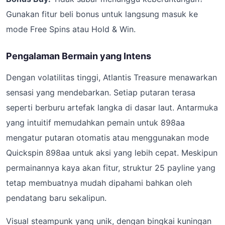
Gunakan fitur beli bonus untuk langsung masuk ke
mode Free Spins atau Hold & Win.
Pengalaman Bermain yang Intens
Dengan volatilitas tinggi, Atlantis Treasure menawarkan
sensasi yang mendebarkan. Setiap putaran terasa
seperti berburu artefak langka di dasar laut. Antarmuka
yang intuitif memudahkan pemain untuk 898aa
mengatur putaran otomatis atau menggunakan mode
Quickspin 898aa untuk aksi yang lebih cepat. Meskipun
permainannya kaya akan fitur, struktur 25 payline yang
tetap membuatnya mudah dipahami bahkan oleh
pendatang baru sekalipun.
Visual steampunk yang unik, dengan bingkai kuningan