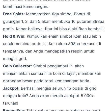
kombinasi kemenangan.
Free Spins:
Mendaratkan tiga simbol Bonus di
gulungan 1, 3, dan 5 akan membuka 10 putaran 898aa
gratis. Kabar baiknya, fitur ini bisa diaktifkan kembali!
Hold & Win:
Kumpulkan enam simbol Koin atau lebih
untuk memicu mode ini. Koin akan 898aa terkunci di
tempatnya, dan Anda mendapatkan respin untuk
mengisi grid.
Coin Collector:
Simbol pengumpul ini akan
menjumlahkan semua nilai koin di layar, memberikan
dorongan besar pada total kemenangan Anda.
Jackpot:
Berhasil mengisi seluruh 15 posisi di grid
dengan koin? Anda akan meraih Jackpot 5.000x
taruhan!
Bonus Buy:
Tidak sabar menunggu keberuntungan?